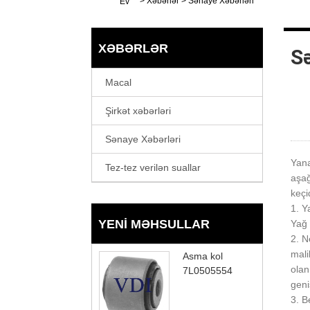
>
Xəbərlər
>
Sənaye Xəbərləri
Ev
XƏBƏRLƏR
S
Macal
Şirkət xəbərləri
Sənaye Xəbərləri
Yana
Tez-tez verilən suallar
aşağ
keçi
1. Y
YENI MƏHSULLAR
Yağ 
2. N
mali
Asma kol
olan
7L0505554
geni
3. B