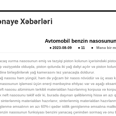
ənaye Xəbərləri
Avtomobil benzin nasosunun 
●
2023-08-09
●
11
●
Mənə bir m
caq vurma nasosunun emiş və təzyiqi piston kolunun içərisindəki pistonu
ı vəziyyətdə olduqda, piston qolunda iki yağ dəliyi açılır və piston ko
dinə birləşdirilərək yağ kamerasını tez yanacaqla doldurur.
ağ nasosu həm yüngül, həm də yığcam bir nasos növüdür və üç əsas kateq
nasosunun işləməsi üçün enerji mənbəyinə ehtiyac var və aşağı eksantrik 
eft nasosu alüminium tərkibli materialdan hazırlanmış korpusa və korpu
k neft nasosunu təklif edir ki, burada daşınan qəliblənmiş hissə ən azı qi
 sinterlənmiş materialdan hazırlanır, sinterlənmiş materialdan hazırlanmı
şlənmə əmsalının ən azı 60%-i qədər istilik genişlənmə əmsalına malikd
enzin nasosunun funksiyası benzini yanacaq çənindən sormaq və onu boru