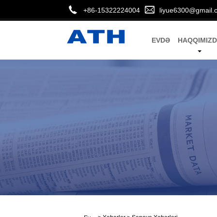
+86-15322224004
liyue6300@gmail.
EVDƏ
HAQQIMIZ