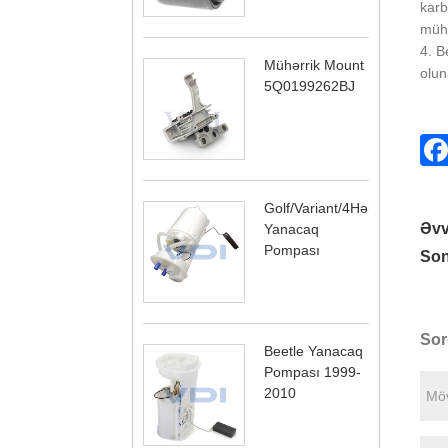
karb
mühə
4. B
Mühərrik Mount
olun
5Q0199262BJ
Golf/Variant/4Hərəkətli
Əvv
Yanacaq
Pompası
Son
Sor
Beetle Yanacaq
Pompası 1999-
2010