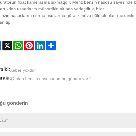
üratörün float kamerasına sıxmaqdır. Məhz benzin nasosu sayəsində be
rrikdən uzaqda və mühərrikin altında yerləşdirilə bilər.
enzin nasoslarını sürmə üsullarına görə iki növə bölmək olar: mexaniki id
an tip.
Facebook
X
WhatsApp
Pinterest
LinkedIn
Share
əlki:
Xəbər yoxdur
rakı:
Qırılan benzin nasosunun nə günahı var?
ğu göndərin