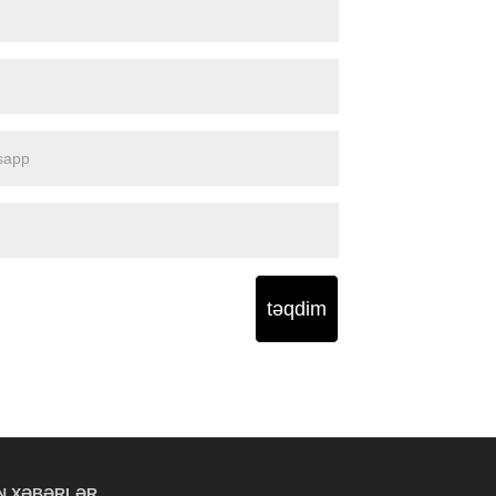
təqdim
N XƏBƏRLƏR