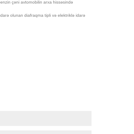
nzin çəni avtomobilin arxa hissəsində
arə olunan diafraqma tipli və elektriklə idarə