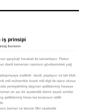
Live
iş prinsipi
esaj buraxın
n qarşılıqlı hərəkəti ilə tamamlanır. Piston
lunun daxili kamerası nasosun gövdəsindəki yağ
oriyaya malikdir: daxili, paylayıcı və tək blok.
mili mühərrikin krank mili dişli ilə idarə olunur.
sda yerləşdirilmiş daşınan qəliblənmiş hissəyə
smən ən azı bir austenitik dəmir əsaslı ərintisi
ş qəliblənmiş hissə isə korpusun istilik
ir.
 kəməri və benzin filtri vasitəsilə