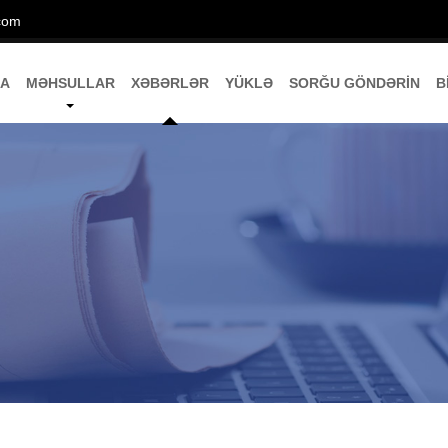
com
DA
MƏHSULLAR
XƏBƏRLƏR
YÜKLƏ
SORĞU GÖNDƏRIN
B