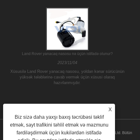
Land Rover yanacaq nasosu nə üçün istifadə olunur?
2023/11/04
Xüsusilə Land Rover yanacaq nasosu, yoldan kənar sürücünün
yüksək tələblərinə cavab vermək üçün xüsusi olaraq
hazırlanmışdır.
X
Biz sizə daha yaxşı baxış təcrübəsi təklif
etmək, sayt trafikini təhlil etmək və məzmunu
fərdiləşdirmək üçün kukilərdən istifadə
Copyright © 2026 Guangzhou ATH Automotive Electronics Co., Ltd. Bütün