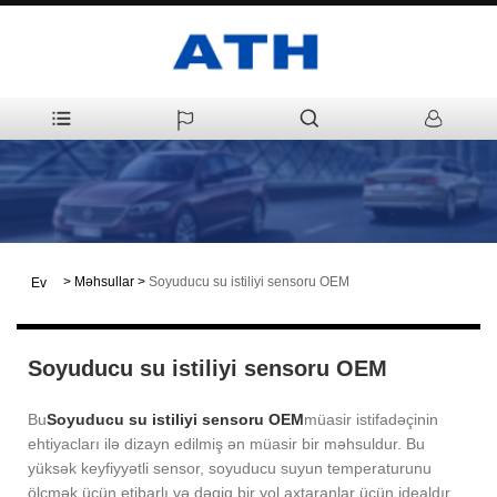
>
Məhsullar
>
Soyuducu su istiliyi sensoru OEM
Ev
Soyuducu su istiliyi sensoru OEM
Bu
Soyuducu su istiliyi sensoru OEM
müasir istifadəçinin
ehtiyacları ilə dizayn edilmiş ən müasir bir məhsuldur. Bu
yüksək keyfiyyətli sensor, soyuducu suyun temperaturunu
ölçmək üçün etibarlı və dəqiq bir yol axtaranlar üçün idealdır.