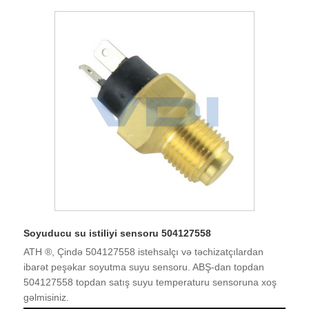
Soyuducu su istiliyi sensoru 504127558
ATH ®, Çində 504127558 istehsalçı və təchizatçılardan
ibarət peşəkar soyutma suyu sensoru. ABŞ-dan topdan
504127558 topdan satış suyu temperaturu sensoruna xoş
gəlmisiniz.