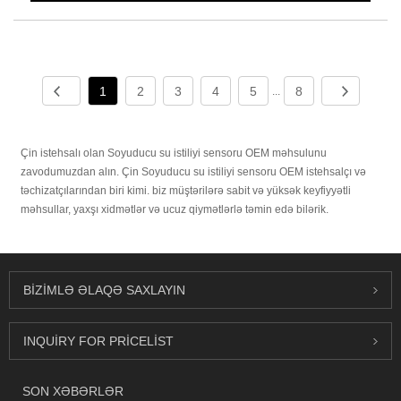
1
2
3
4
5
8
...
Çin istehsalı olan Soyuducu su istiliyi sensoru OEM məhsulunu
zavodumuzdan alın. Çin Soyuducu su istiliyi sensoru OEM istehsalçı və
təchizatçılarından biri kimi. biz müştərilərə sabit və yüksək keyfiyyətli
məhsullar, yaxşı xidmətlər və ucuz qiymətlərlə təmin edə bilərik.
BIZIMLƏ ƏLAQƏ SAXLAYIN
INQUIRY FOR PRICELIST
SON XƏBƏRLƏR