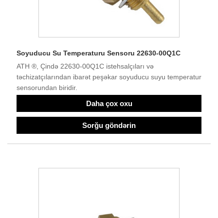
Soyuducu Su Temperaturu Sensoru 22630-00Q1C
ATH ®, Çində 22630-00Q1C istehsalçıları və
təchizatçılarından ibarət peşəkar soyuducu suyu temperatur
sensorundan biridir.
Daha çox oxu
Sorğu göndərin