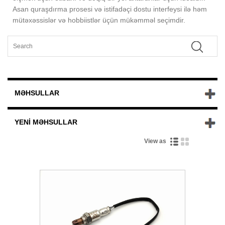
Asan quraşdırma prosesi və istifadəçi dostu interfeysi ilə həm
mütəxəssislər və hobbiistlər üçün mükəmməl seçimdir.
MƏHSULLAR
YENI MƏHSULLAR
View as