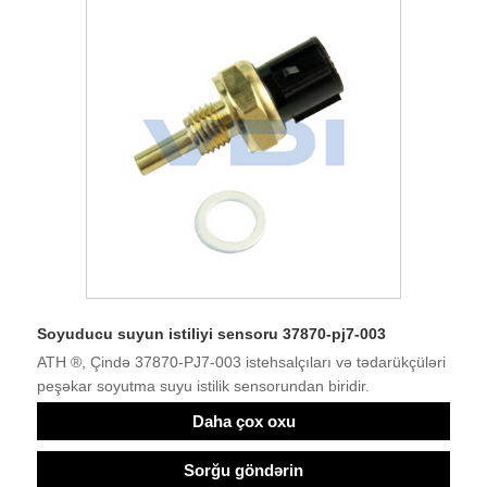
Soyuducu suyun istiliyi sensoru 37870-pj7-003
ATH ®, Çində 37870-PJ7-003 istehsalçıları və tədarükçüləri
peşəkar soyutma suyu istilik sensorundan biridir.
Daha çox oxu
Sorğu göndərin