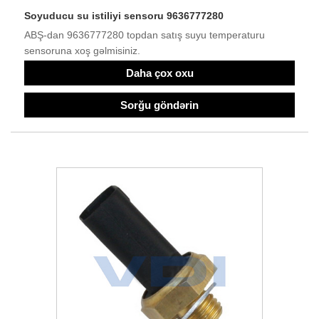
Soyuducu su istiliyi sensoru 9636777280
ABŞ-dan 9636777280 topdan satış suyu temperaturu
sensoruna xoş gəlmisiniz.
Daha çox oxu
Sorğu göndərin