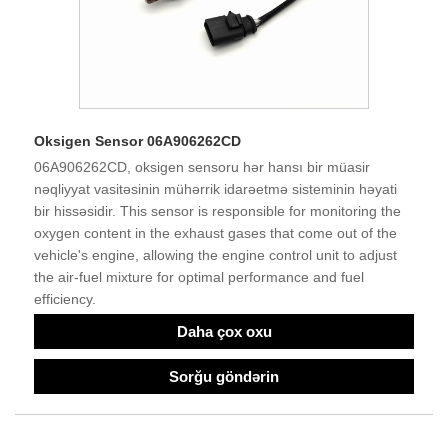
Oksigen Sensor 06A906262CD
06A906262CD, oksigen sensoru hər hansı bir müasir
nəqliyyat vasitəsinin mühərrik idarəetmə sisteminin həyati
bir hissəsidir. This sensor is responsible for monitoring the
oxygen content in the exhaust gases that come out of the
vehicle's engine, allowing the engine control unit to adjust
the air-fuel mixture for optimal performance and fuel
efficiency.
Daha çox oxu
Sorğu göndərin