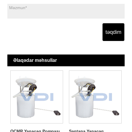
təqdim
Əlaqədar məhsullar
OCMR Yanacaq Pompası
Santana Yanacaq