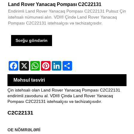
Land Rover Yanacaq Pompası C2C22131
Endirimli Land Rover Yanacaq Pompası C2C22131 Pulsuz Çin
istehsalı nümunəsi alın. VDI® Çində Land Rover Yanacaq
Pompası C2C22131 istehsalçısı və təchizatçısıdır.
Sorğu göndərin
Facebook
X
WhatsApp
Pinterest
LinkedIn
Share
Məhsul təsviri
Çin istehsalı olan Land Rover Yanacaq Pompası C2C22131
endirimli zavodunu al. VDI® Çində Land Rover Yanacaq
Pompası C2C22131 istehsalçısı və təchizatçısıdır.
C2C22131
OE NÖMRƏLƏRİ