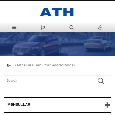
>
Məhsullar
>
Land Rover yanacaq nasosu
Ev
MƏHSULLAR