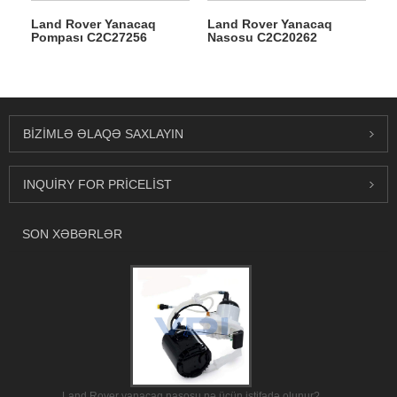
Land Rover Yanacaq
Land Rover Yanacaq
Pompası C2C27256
Nasosu C2C20262
BIZIMLƏ ƏLAQƏ SAXLAYIN
INQUIRY FOR PRICELIST
SON XƏBƏRLƏR
Land Rover yanacaq nasosu nə üçün istifadə olunur?