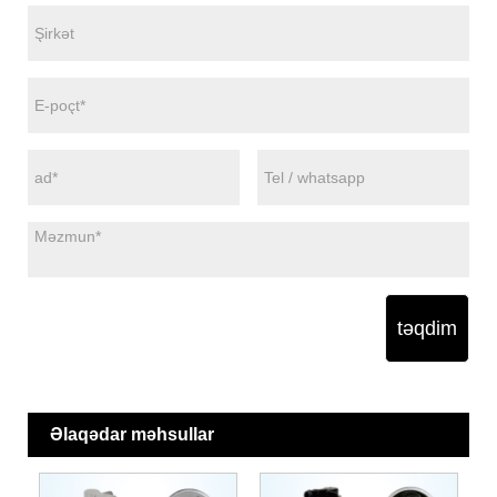
təqdim
Əlaqədar məhsullar