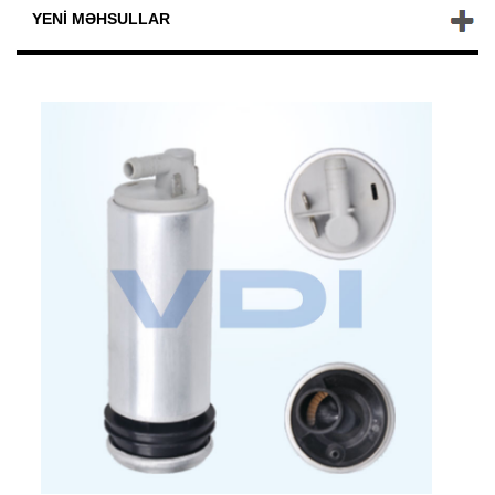
YENI MƏHSULLAR