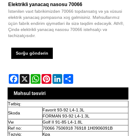
Elektrikli yanacaq nasosu 70066
İstənilən vaxt fabrikimizdən 70066 topdansatış və ya xüsusi
elektrik yanacaq pompasına xoş gəlmisiniz. Məhsullarımız
üçün fabrik endirim qiymətləri ilə sizə təqdim edəcəyik. Ath®,
Çində elektrikli yanacaq nasosu 70066 istehsalçı və
təchizatçısıdır.
Sorğu göndərin
Facebook
X
WhatsApp
Pinterest
LinkedIn
Share
Məhsul təsviri
Tətbiq:
Favorit 93-92 L4-1.3L
Skoda
FORMAN 93-92 L4-1.3L
Vw
Golf II 91-85 L4-1.8L
Ref no:
70066 7506918 76918 1H0906091B
Təzyiq:
Kpa