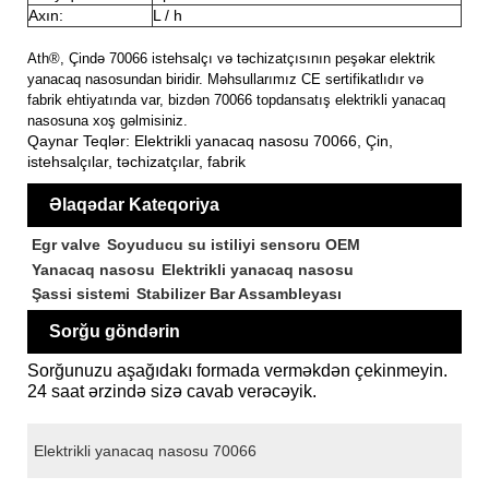
Axın:
L / h
Ath®, Çində 70066 istehsalçı və təchizatçısının peşəkar elektrik
yanacaq nasosundan biridir. Məhsullarımız CE sertifikatlıdır və
fabrik ehtiyatında var, bizdən 70066 topdansatış elektrikli yanacaq
nasosuna xoş gəlmisiniz.
Qaynar Teqlər: Elektrikli yanacaq nasosu 70066, Çin,
istehsalçılar, təchizatçılar, fabrik
Əlaqədar Kateqoriya
Egr valve
Soyuducu su istiliyi sensoru OEM
Yanacaq nasosu
Elektrikli yanacaq nasosu
Şassi sistemi
Stabilizer Bar Assambleyası
Sorğu göndərin
Sorğunuzu aşağıdakı formada verməkdən çekinmeyin.
24 saat ərzində sizə cavab verəcəyik.