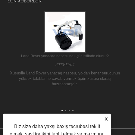
SON XƏBƏRLƏR
Land Rover yanacaq nasosu nə üçün istifadə olunur?
2023/11/04
Xüsusilə Land Rover yanacaq nasosu, yoldan kənar sürücünün
yüksək tələblərinə cavab vermək üçün xüsusi olaraq
hazırlanmışdır.
X
Biz sizə daha yaxşı baxış təcrübəsi təklif
etmək, sayt trafikini təhlil etmək və məzmunu