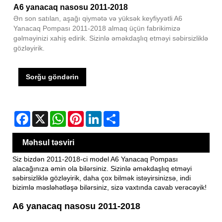
A6 yanacaq nasosu 2011-2018
Ən son satılan, aşağı qiymətə və yüksək keyfiyyətli A6
Yanacaq Pompası 2011-2018 almaq üçün fabrikimizə
gəlməyinizi xahiş edirik. Sizinlə əməkdaşlıq etməyi səbirsizliklə
gözləyirik.
Sorğu göndərin
Facebook
X
WhatsApp
Pinterest
LinkedIn
Share
Məhsul təsviri
Siz bizdən 2011-2018-ci model A6 Yanacaq Pompası
alacağınıza əmin ola bilərsiniz. Sizinlə əməkdaşlıq etməyi
səbirsizliklə gözləyirik, daha çox bilmək istəyirsinizsə, indi
bizimlə məsləhətləşə bilərsiniz, sizə vaxtında cavab verəcəyik!
A6 yanacaq nasosu 2011-2018