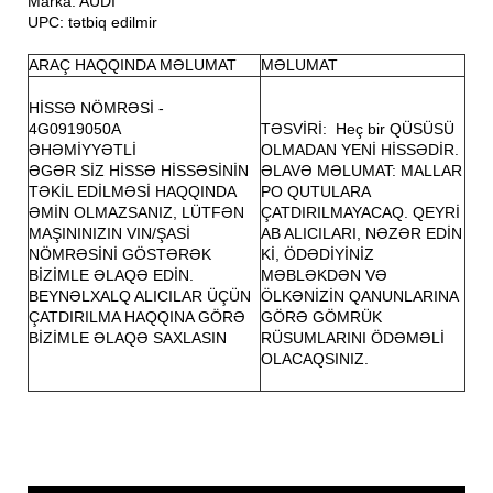
Marka: AUDI
UPC: tətbiq edilmir
ARAÇ HAQQINDA MƏLUMAT
MƏLUMAT
HİSSƏ NÖMRƏSİ -
4G0919050A
TƏSVİRİ: Heç bir QÜSÜSÜ
ƏHƏMİYYƏTLİ
OLMADAN YENİ HİSSƏDİR.
ƏGƏR SİZ HİSSƏ HİSSƏSİNİN
ƏLAVƏ MƏLUMAT: MALLAR
TƏKİL EDİLMƏSİ HAQQINDA
PO QUTULARA
ƏMİN OLMAZSANIZ, LÜTFƏN
ÇATDIRILMAYACAQ. QEYRİ
MAŞININIZIN VIN/ŞASİ
AB ALICILARI, NƏZƏR EDİN
NÖMRƏSİNİ GÖSTƏRƏK
Kİ, ÖDƏDİYİNİZ
BİZİMLE ƏLAQƏ EDİN.
MƏBLƏKDƏN VƏ
BEYNƏLXALQ ALICILAR ÜÇÜN
ÖLKƏNİZİN QANUNLARINA
ÇATDIRILMA HAQQINA GÖRƏ
GÖRƏ GÖMRÜK
BİZİMLE ƏLAQƏ SAXLASIN
RÜSUMLARINI ÖDƏMƏLİ
OLACAQSINIZ.