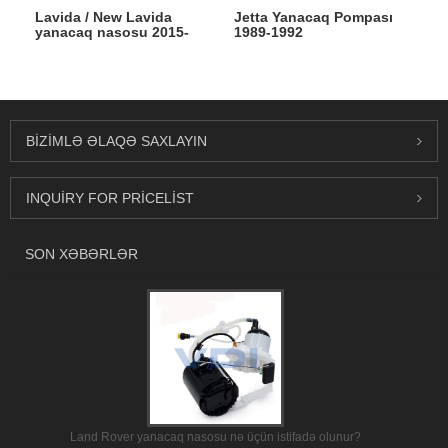
Lavida / New Lavida
Jetta Yanacaq Pompası
yanacaq nasosu 2015-
1989-1992
2023
BIZIMLƏ ƏLAQƏ SAXLAYIN
INQUIRY FOR PRICELIST
SON XƏBƏRLƏR
Land Rover yanacaq nasosu nə üçün istifadə olunur?