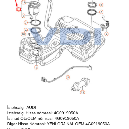
İstehsalçı: AUDI
İstehsalçı Hissə nömrəsi: 4G0919050A
İstinad OE/OEM nömrəsi: 4G0919050A
Digər Hissə Nömrəsi: YENİ ORJİNAL OEM 4G0919050A