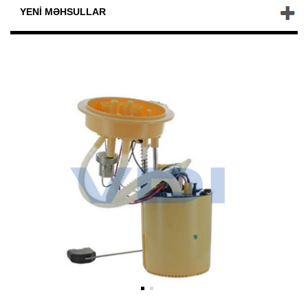
YENI MƏHSULLAR